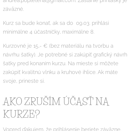
andrea.popletena@gmail.com. Zaslanie prihlášky je
záväzné.
Kurz sa bude konať, ak sa do 09.03. prihlási
minimálne 4 účastníčky, maximálne 8.
Kurzovné je 15,- € (bez materiálu na tvorbu a
návrhu šatky). Je potrebné si zakúpiť grafický návrh
šatky pred konaním kurzu. Na mieste si môžete
zakúpiť kvalitnú vlnku a kruhové ihlice. Ak máte
svoje, prineste si.
AKO ZRUŠÍM ÚČASŤ NA
KURZE?
Vopred ďakujem, že prihlásenie beriete záväzne.