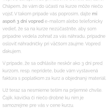
Chápem, že vám do účasti na kurze môže niečo
vojsť. V takom prípade vás poprosím, dajte
mi
aspoň 3 dni vopred
e-mailom alebo telefonicky
vedieť, že sa na kurze nezúčastníte, aby som
prípadne vedela zohnať za vás náhradu, prípadne
osloviť náhradníčky pri väčšom záujme. Vopred
ďakujem.
V prípade, že sa odhlásite neskôr ako 3 dni pred
kurzom, resp. neprídete, bude vám vystavená
faktúra s poplatkom za kurz a objednaný materiál.
Už teraz sa nesmierne teším na príjemné chvíle.
Čajík, kávička či niečo drobné ku nim je
samozrejme pre vás v cene kurzu.