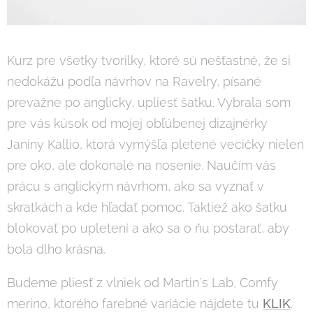
Kurz pre všetky tvorilky, ktoré sú nešťastné, že si
nedokážu podľa návrhov na Ravelry, písané
prevažne po anglicky, upliesť šatku. Vybrala som
pre vás kúsok od mojej obľúbenej dizajnérky
Janiny Kallio, ktorá vymýšľa pletené vecičky nielen
pre oko, ale dokonalé na nosenie. Naučím vás
prácu s anglickým návrhom, ako sa vyznať v
skratkách a kde hľadať pomoc. Taktiež ako šatku
blokovať po upletení a ako sa o ňu postarať, aby
bola dlho krásna.
Budeme pliesť z vlniek od Martin´s Lab, Comfy
merino, ktorého farebné variácie nájdete tu
KLIK
.