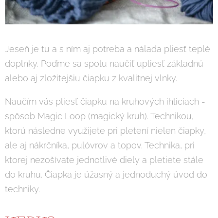
Jeseň je tu a s ním aj potreba a nálada pliesť teplé
doplnky. Poďme sa spolu naučiť upliesť základnú
alebo aj zložitejšiu čiapku z kvalitnej vlnky.
Naučím vás pliesť čiapku na kruhových ihliciach -
spôsob Magic Loop (magický kruh). Technikou,
ktorú následne využijete pri pletení nielen čiapky,
ale aj nákrčníka, pulóvrov a topov. Technika, pri
ktorej nezošívate jednotlivé diely a pletiete stále
do kruhu. Čiapka je úžasný a jednoduchý úvod do
techniky.