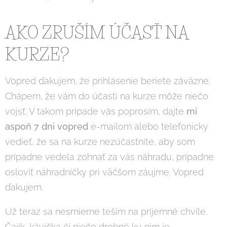
AKO ZRUŠÍM ÚČASŤ NA
KURZE?
Vopred ďakujem, že prihlásenie beriete záväzne.
Chápem, že vám do účasti na kurze môže niečo
vojsť. V takom prípade vás poprosím, dajte
mi
aspoň 7 dni vopred
e-mailom alebo telefonicky
vedieť, že sa na kurze nezúčastníte, aby som
prípadne vedela zohnať za vás náhradu, prípadne
osloviť náhradníčky pri väčšom záujme. Vopred
ďakujem.
Už teraz sa nesmierne teším na príjemné chvíle.
Čajík, kávička či niečo drobné ku nim je