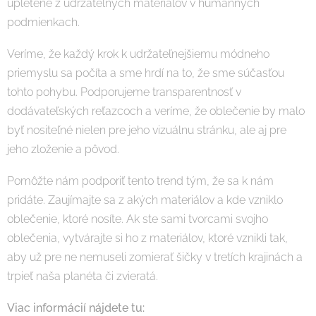
upletené z udržateľných materiálov v humánnych
podmienkach.
Veríme, že každý krok k udržateľnejšiemu módneho
priemyslu sa počíta a sme hrdí na to, že sme súčasťou
tohto pohybu. Podporujeme transparentnosť v
dodávateľských reťazcoch a veríme, že oblečenie by malo
byť nositeľné nielen pre jeho vizuálnu stránku, ale aj pre
jeho zloženie a pôvod.
Pomôžte nám podporiť tento trend tým, že sa k nám
pridáte. Zaujímajte sa z akých materiálov a kde vzniklo
oblečenie, ktoré nosíte. Ak ste sami tvorcami svojho
oblečenia, vytvárajte si ho z materiálov, ktoré vznikli tak,
aby už pre ne nemuseli zomierať šičky v tretích krajinách a
trpieť naša planéta či zvieratá.
Viac informácií nájdete tu: