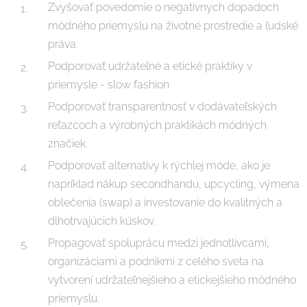
Zvyšovať povedomie o negatívnych dopadoch
módného priemyslu na životné prostredie a ľudské
práva.
Podporovať udržateľné a etické praktiky v
priemysle - slow fashion
Podporovať transparentnosť v dodávateľských
reťazcoch a výrobných praktikách módných
značiek.
Podporovať alternatívy k rýchlej móde, ako je
napríklad nákup secondhandu, upcycling, výmena
oblečenia (swap) a investovanie do kvalitných a
dlhotrvajúcich kúskov.
Propagovať spoluprácu medzi jednotlivcami,
organizáciami a podnikmi z celého sveta na
vytvorení udržateľnejšieho a etickejšieho módného
priemyslu.