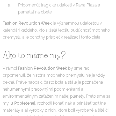
Pripomenúť tragické udalosti v Rana Plaza a
pamätať na obete.
Fashion Revolution Week
je významnou udalosťou v
kalendári každého, kto si želá lepšiu budúcnosť módneho
priemyslu a je ochotný prispieť k realizácii tohto cieľa.
Ako to máme my?
V rámci
Fashion Revolution Week
by sme radi
pripomenuli, že história módneho priemyslu nie je vždy
pekná. Práve naopak, často bola a stále je poznačená
nehumánnymi pracovnými podmienkami a
environmentálnym zaťažením našej planéty. Preto sme sa
my,
u Popletenej
, rozhodli konať inak a prinášať textilné
materiály a aj výrobky z nich, ktoré boli vyrobené a šité či