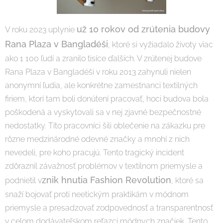
už 10 rokov od zrútenia budovy
V roku 2023 uplynie
Rana Plaza v Bangladéši
, ktoré si vyžiadalo životy viac
ako 1 100 ľudí a zranilo tisíce ďalších. V zrútenej budove
Rana Plaza v Bangladéši v roku 2013 zahynuli nielen
anonymní ľudia, ale konkrétne zamestnanci textilných
firiem, ktorí tam boli donútení pracovať, hoci budova bola
poškodená a vyskytovali sa v nej zjavné bezpečnostné
nedostatky. Títo pracovníci šili oblečenie na zákazku pre
rôzne medzinárodné odevné značky a mnohí z nich
nevedeli, pre koho pracujú. Tento tragický incident
zdôraznil závažnosť problémov v textilnom priemysle a
znik hnutia Fashion Revolution
podnietil v
, ktoré sa
snaží bojovať proti neetickým praktikám v módnom
priemysle a presadzovať zodpovednosť a transparentnosť
v celom dodávateľskom reťazci módnych značiek. Tento